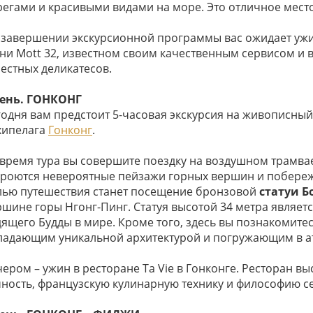
регами и красивыми видами на море. Это отличное место
 завершении экскурсионной программы вас ожидает ужи
хни Mott 32, известном своим качественным сервисом и
местных деликатесов.
день. ГОНКОНГ
годня вам предстоит 5-часовая экскурсия на живописны
хипелага
Гонконг
.
 время тура вы совершите поездку на воздушном трамвае 
кроются невероятные пейзажи горных вершин и побере
лью путешествия станет посещение бронзовой
статуи 
ршине горы Нгонг-Пинг. Статуя высотой 34 метра являет
дящего Будды в мире. Кроме того, здесь вы познакомите
ладающим уникальной архитектурой и погружающим в а
ером – ужин в ресторане Ta Vie в Гонконге. Ресторан в
чность, французскую кулинарную технику и философию с