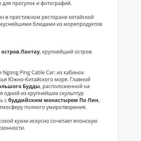
 для прогулок и фотографий.
н в престижном ресторане китайской
 вкуснейшими блюдами из морепродуктов
й
остров Лантау
, крупнейший остров
Ngong Ping Cable Car: из кабинок
жья Южно-Китайского моря. Главной
Большого Будды
, расположенной на
ся одной из крупнейших скульптур
сь с
буддийским монастырем По Лин
,
тмосферу полного умиротворения.
ысокой кухни искусно сочетает японскую
езонности.