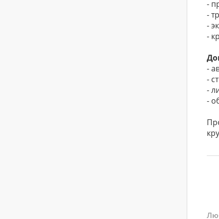
- 
- т
- 
- к
До
- а
- с
- 
- о
Пр
кру
Лю