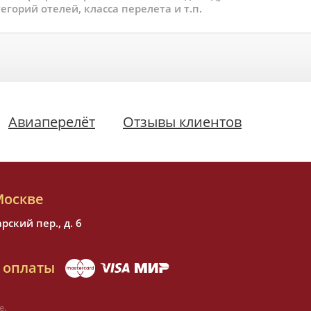
егорий отелей, класса перелета и т.п.
Авиаперелёт
Отзывы клиентов
Москве
ский пер., д. 6
 оплаты
е,