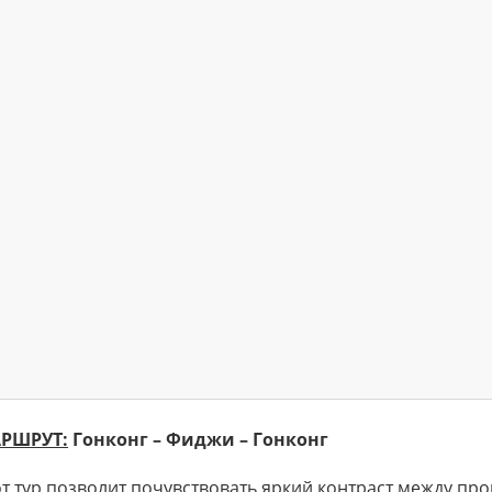
РШРУТ:
Гонконг – Фиджи – Гонконг
от тур позволит почувствовать яркий контраст между пр