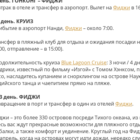
день. ГОНКОНГ – ФИДЖИ
трак в отеле и трансфер в аэропорт. Вылет на
Фиджи
в 16
7 день. КРУИЗ
ибытие в аэропорт Нанди,
Фиджи
– около 7:00.
ансфер в пляжный клуб для отдыха и ожидания посадки на
00, отправление – в 15:00).
одолжительность круиза
Blue Lagoon Cruise
: 3 ночи / 4 
дрики, известный по фильму «Изгой» с Томом Хэнксом, 
со, насладитесь купанием и снорклингом на острове Нау
дийского танца и чаепитием прямо на пляже.
13 день. ФИДЖИ
звращение в порт и трансфер в один из отелей
Фиджи
.
жи – это более 330 островов посреди Тихого океана, из
есь вас ждут прекрасные возможности для пляжного отды
балки, а также комфорт и уединение. Круглый год на Фид
апрель, когда на островах могут идти дожди, нередко сл