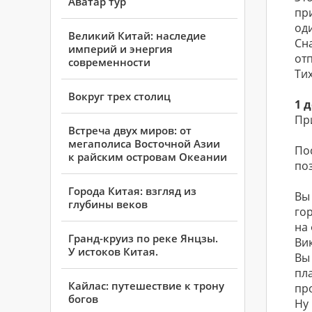
Аватар тур
пр
оди
Великий Китай: наследие
Сн
империй и энергия
от
современности
Ти
Вокруг трех столиц
1 
Пр
Встреча двух миров: от
мегаполиса Восточной Азии
Пос
к райским островам Океании
по
Города Китая: взгляд из
Вы
глубины веков
го
на
Гранд-круиз по реке Янцзы.
Ви
У истоков Китая.
Вы
пл
Кайлаc: путешествие к трону
пр
богов
Ну 