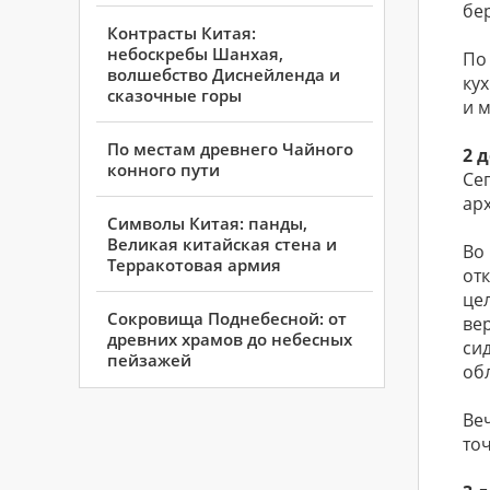
бе
Контрасты Китая:
небоскребы Шанхая,
По
волшебство Диснейленда и
ку
сказочные горы
и 
По местам древнего Чайного
2 
конного пути
Се
ар
Символы Китая: панды,
Великая китайская стена и
Во
Терракотовая армия
от
це
Сокровища Поднебесной: от
ве
древних храмов до небесных
си
пейзажей
об
Веч
то