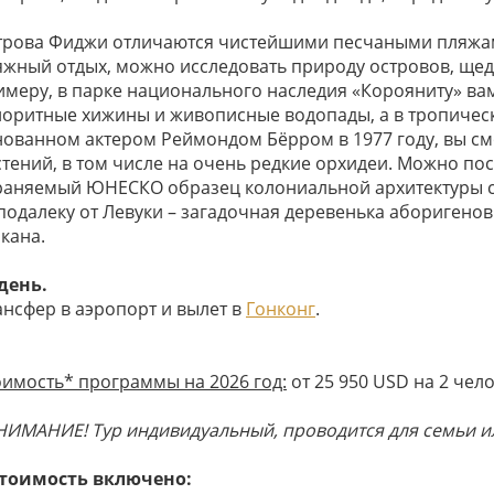
трова Фиджи отличаются чистейшими песчаными пляжами
яжный отдых, можно исследовать природу островов, щед
имеру, в парке национального наследия «Корояниту» ва
лоритные хижины и живописные водопады, а в тропическ
нованном актером Реймондом Бёрром в 1977 году, вы с
стений, в том числе на очень редкие орхидеи. Можно по
раняемый ЮНЕСКО образец колониальной архитектуры с
подалеку от Левуки – загадочная деревенька аборигено
кана.
 день.
ансфер в аэропорт и вылет в
Гонконг
.
оимость* программы на 2026 год:
от 25 950 USD на 2 чело
НИМАНИЕ! Тур индивидуальный, проводится для семьи ил
стоимость включено: