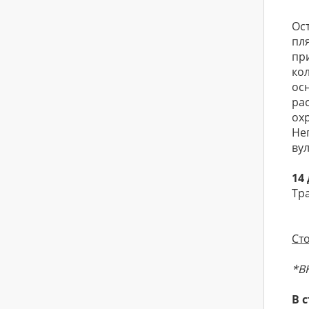
Ос
пл
пр
ко
ос
ра
ох
Не
вул
14
Тр
Ст
*В
В 