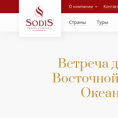
О компании
Контак
Страны
Туры
Встреча д
Восточной
Океани