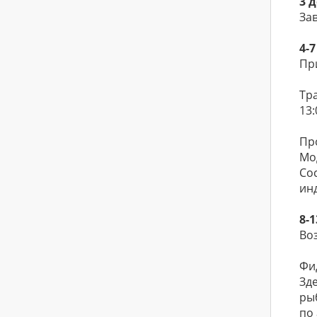
3 
Зав
4-
Пр
Тр
13:
Пр
Мо
Со
ин
8-
Во
Фид
Зд
ры
по 