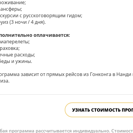
проживание;
рансферы;
экскурсии с русскоговорящим гидом;
руиз (3 ночи / 4 дня).
полнительно оплачивается:
виаперелеты;
траховка;
личные расходы;
беды и ужины.
ограмма зависит от прямых рейсов из Гонконга в Нанди 
иза.
УЗНАТЬ СТОИМОСТЬ ПР
бая программа рассчитывается индивидуально. Стоимость 