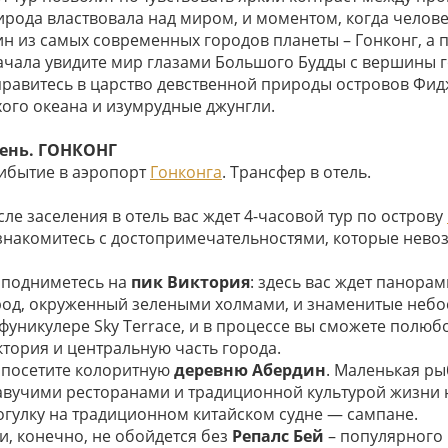
ирода властвовала над миром, и моментом, когда челове
н из самых современных городов планеты – Гонконг, а по
ачала увидите мир глазами Большого Будды с вершины го
правитесь в царство девственной природы островов Фидж
хого океана и изумрудные джунгли.
день. ГОНКОНГ
ибытие в аэропорт
Гонконга
. Трансфер в отель.
ле заселения в отель вас ждет 4-часовой тур по острову
знакомитесь с достопримечательностями, которые нево
 подниметесь на
пик Виктория
: здесь вас ждет панора
род, окруженный зелеными холмами, и знаменитые небо
 фуникулере Sky Terrace, и в процессе вы сможете полю
ктория и центральную часть города.
 посетите колоритную
деревню Абердин
. Маленькая ры
авучими ресторанами и традиционной культурой жизни н
огулку на традиционном китайском судне — сампане.
и, конечно, не обойдется без
Репалс Бей
– популярного