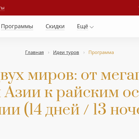
ты
Программы
Скидки
Ещё
Главная
Идеи туров
Программа
вух миров: от мега
 Азии к райским о
и (14 дней / 13 ноч