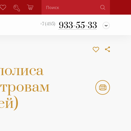
933-55-33
+7 (495)
полиса
стровам
ей)