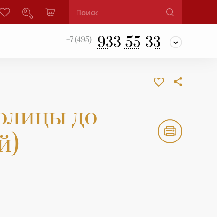
933-55-33
+7 (495)
толицы до
й)