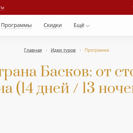
ты
Программы
Скидки
Ещё
Главная
Идеи туров
Программа
рана Басков: от с
а (14 дней / 13 ноче