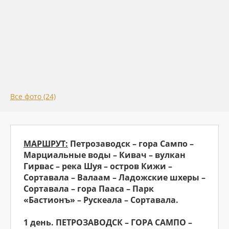
Все фото (24)
МАРШРУТ:
Петрозаводск – гора Сампо –
Марциальные воды – Кивач – вулкан
Гирвас – река Шуя – остров Кижи –
Сортавала – Валаам – Ладожские шхеры –
Сортавала – гора Пааса – Парк
«Бастионъ» – Рускеала – Сортавала.
1 день. ПЕТРОЗАВОДСК – ГОРА САМПО –