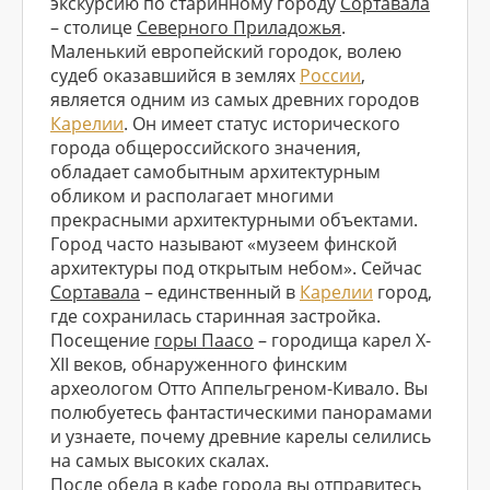
экскурсию по старинному городу
Сортавала
– столице
Северного Приладожья
.
Маленький европейский городок, волею
судеб оказавшийся в землях
России
,
является одним из самых древних городов
Карелии
. Он имеет статус исторического
города общероссийского значения,
обладает самобытным архитектурным
обликом и располагает многими
прекрасными архитектурными объектами.
Город часто называют «музеем финской
архитектуры под открытым небом». Сейчас
Сортавала
– единственный в
Карелии
город,
где сохранилась старинная застройка.
Посещение
горы Паасо
– городища карел X-
XII веков, обнаруженного финским
археологом Отто Аппельгреном-Кивало. Вы
полюбуетесь фантастическими панорамами
и узнаете, почему древние карелы селились
на самых высоких скалах.
После обеда в кафе города вы отправитесь