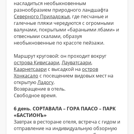
насладиться необыкновенным
разнообразием природного ландшафта
Северного Приладожья
, где песчаные и
галечные пляжи чередуются с огромными
валунами, покрытыми «бараньими лбами» и
отвесными скалами, образуя
необыкновенные по красоте пейзажи.
Маршрут круговой: он проходит вокруг
острова Кивисаари
,
Лауватсаари
,
Каарнетсаари
с высадкой на
остров
Хонкасало
с посещением видовых мест на
открытую
Ладогу
.
Возвращение в отель.
Свободное время.
6 день. СОРТАВАЛА – ГОРА ПААСО – ПАРК
«БАСТИОНЪ»
Завтрак в ресторане отеля, встреча с гидом и
отправление на индивидуальную обзорную