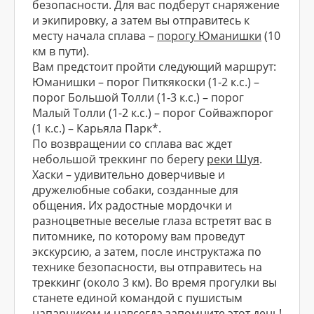
безопасности. Для вас подберут снаряжение
и экипировку, а затем вы отправитесь к
месту начала сплава –
порогу Юманишки
(10
км в пути).
Вам предстоит пройти следующий маршрут:
Юманишки – порог Питкякоски (1-2 к.с.) –
порог Большой Толли (1-3 к.с.) – порог
Малый Толли (1-2 к.с.) – порог Сойважпорог
(1 к.с.) – Карьяла Парк*.
По возвращении со сплава вас ждет
небольшой треккинг по берегу
реки Шуя
.
Хаски – удивительно доверчивые и
дружелюбные собаки, созданные для
общения. Их радостные мордочки и
разноцветные веселые глаза встретят вас в
питомнике, по которому вам проведут
экскурсию, а затем, после инструктажа по
технике безопасности, вы отправитесь на
треккинг (около 3 км). Во время прогулки вы
станете единой командой с пушистым
напарником и навсегда запомните этот день!