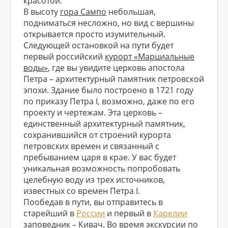
красотой.
В высоту
гора Сампо
небольшая,
подниматься несложно, но вид с вершины
открывается просто изумительный.
Следующей остановкой на пути будет
первый российский
курорт «Марциальные
воды»
, где вы увидите церковь апостола
Петра – архитектурный памятник петровской
эпохи. Здание было построено в 1721 году
по приказу Петра I, возможно, даже по его
проекту и чертежам. Эта церковь –
единственный архитектурный памятник,
сохранившийся от строений курорта
петровских времен и связанный с
пребыванием царя в крае. У вас будет
уникальная возможность попробовать
целебную воду из трех источников,
известных со времен Петра I.
Пообедав в пути, вы отправитесь в
старейший в
России
и первый в
Карелии
заповедник –
Кивач
. Во время экскурсии по