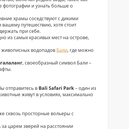
е фотографии и узнать больше о
ревние храмы соседствуют с дикими
 вашему путешествию, хотя стоит
держать при себе.
дно из самых красивых мест на острове,
х живописных водопадов
Бали
, где можно
егалаланг
, своеобразный символ Бали –
афты.
Вы отправитесь в
Bali Safari Park
– один из
ивотные живут в условиях, максимально
е сквозь просторные вольеры с
ь за царем зверей на расстоянии