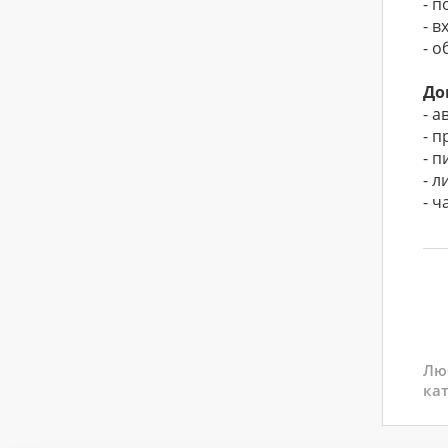
- п
- 
- о
До
- а
- 
- п
- 
- ч
Лю
кат