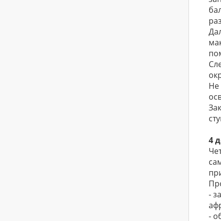
ба
ра
Да
ма
по
Сл
ок
Не
ос
За
ст
4 
Че
са
пр
Пр
- 
аф
- 