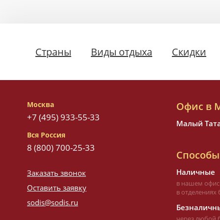
Страны
Виды отдыха
Скидки
Москва
Офис в 
+7 (495) 933-55-33
Малый Татар
Вся Россия
8 (800) 700-25-33
Способы
Наличные
Заказать звонок
в нашем офис
Оставить заявку
в отделениях 
sodis@sodis.ru
Безналичны
через любой 