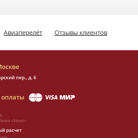
Авиаперелёт
Отзывы клиентов
Москве
ский пер., д. 6
 оплаты
е,
банка «Зенит»
й расчет
банк