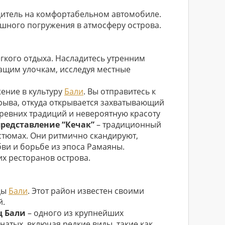
дитель на комфортабельном автомобиле.
ешного погружения в атмосферу острова.
егкого отдыха. Насладитесь утренним
жащим улочкам, исследуя местные
ение в культуру
Бали
. Вы отправитесь к
рыва, откуда открывается захватывающий
древних традиций и невероятную красоту
представление “Кечак”
– традиционный
стюмах. Они ритмично скандируют,
ви и борьбе из эпоса Рамаяны.
их ресторанов острова.
цы
Бали
. Этот район известен своими
й.
ц Бали
– одного из крупнейших
натых, включая редкие виды, такие как