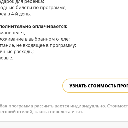
одарок для ребенка;
входные билеты по программе;
бед в 4-й день.
полнительно оплачивается:
виаперелет;
проживание в выбранном отеле;
итание, не входящее в программу;
личные расходы;
аевые.
УЗНАТЬ СТОИМОСТЬ ПР
бая программа рассчитывается индивидуально. Стоимость 
егорий отелей, класса перелета и т.п.