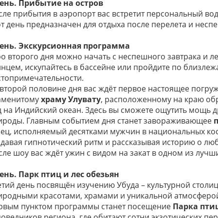
день. Прибытие на остров
сле прибытия в аэропорт вас встретит персональный во
от день предназначен для отдыха после перелета и несп
день. Экскурсионная программа
ро второго дня можно начать с неспешного завтрака и л
лнцем, искупайтесь в бассейне или пройдите по близле
стопримечательности.
 второй половине дня вас ждёт первое настоящее погруж
аменитому
храму Улувату
, расположенному на краю об
д на Индийский океан. Здесь вы сможете ощутить мощь 
ироды. Главным событием дня станет завораживающее
нец, исполняемый десятками мужчин в национальных ко
здавая гипнотический ритм и рассказывая историю о люб
сле шоу вас ждёт ужин с видом на закат в одном из лучш
день. Парк птиц и лес обезьян
етий день посвящён изучению Убуда – культурной столи
иродными красотами, храмами и уникальной атмосферо
рвым пунктом программы станет посещение
Парка пти
поведников региона, где обитают сотни экзотических пер