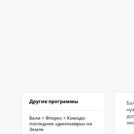
Другие программы
Бал
ну
до
Бали + Флорес + Комодо:
эм
последние «динозавры» на
Земле