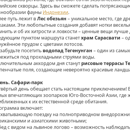
лийские скворцы. Здесь вы сможете сделать потрясающи
знообразии фауны
Индонезии
.
лее путь лежит в
Лес обезьян
– уникальное место, где д
каками. Эти любопытные создания добавят нотки веселья
мнить и об их хитрости и ловкости – ценные вещи лучше 
едующим пунктом маршрута станет
храм Сарасвати
– о
ружённое прудом с цветами лотосов.
 забудьте посетить
водопад Тегенунган
– один из самы
вежиться под прохладными струями воды.
ключительным аккордом дня станут
рисовые террасы Т
упенчатые поля, создающие невероятно красивые ландш
день. Сафари-парк
твёртый день обещает стать настоящим приключением! 
мых впечатляющих зоопарков Юго-Восточной Азии, где ж
иближенных к их естественной среде обитания.
ограмма включает:
захватывающую поездку на полноприводном внедорожник
риканскими и азиатскими животными;
обед с видом на львиное логово – возможность наблюдат