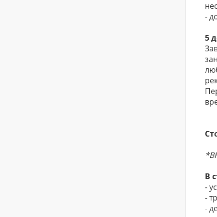
не
- д
5 
За
за
лю
рек
Пе
вр
Ст
*В
В 
- у
- 
- д