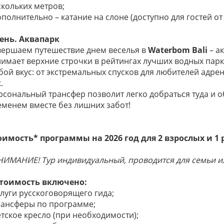
скольких метров;
ополнительно – катание на слоне (доступно для гостей от 
день. Аквапарк
вершаем путешествие днем веселья в
Waterbom Bali
– а
нимает верхние строчки в рейтингах лучших водных парко
бой вкус: от экстремальных спусков для любителей адре
.
рсональный трансфер позволит легко добраться туда и 
еменем вместе без лишних забот!
оимость* программы на 2026 год для 2 взрослых и 1 ре
НИМАНИЕ! Тур индивидуальный, проводится для семьи ил
стоимость включено:
слуги русскоговорящего гида;
трансферы по программе;
етское кресло (при необходимости);