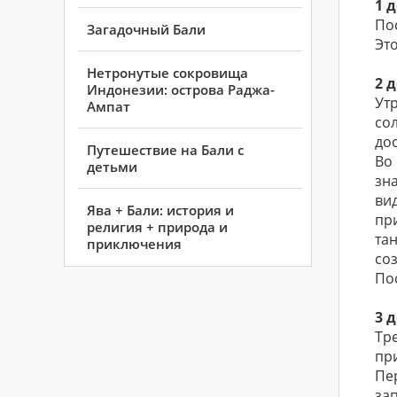
1 
По
Загадочный Бали
Эт
Нетронутые сокровища
2 
Индонезии: острова Раджа-
Ут
Ампат
со
до
Путешествие на Бали с
Во
детьми
зн
ви
Ява + Бали: история и
пр
религия + природа и
та
приключения
со
По
3 
Тр
пр
Пе
за