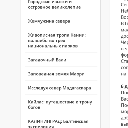
Городские изыски и
Се
островное великолепие
Не
Во
Жемчужина севера
В Г
ма
Живописная тропа Кении:
до
волшебство трех
Че
национальных парков
ве
фо
Загадочный Бали
Ст
со
на
Заповедная земля Маори
6 
Исследуя север Мадагаскара
По
Ва
Кайлаc: путешествие к трону
По
богов
мо
до
КАЛИНИНГРАД: Балтийская
вы
экспедиция