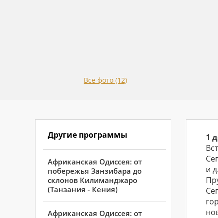
Все фото (12)
Другие программы
1 
Вс
Се
Африканская Одиссея: от
и 
побережья Занзибара до
Пру
склонов Килиманджаро
(Танзания - Кения)
Се
го
но
Африканская Одиссея: от