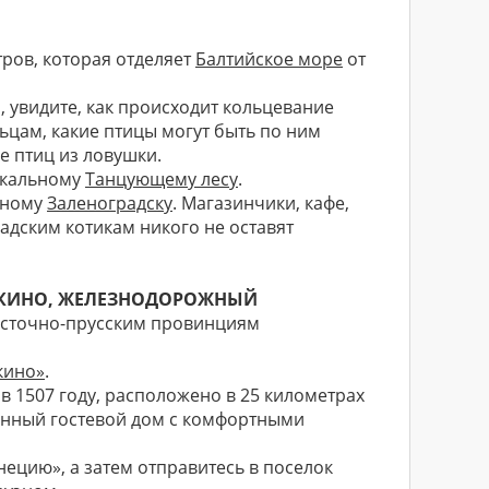
тров, которая отделяет
Балтийское море
от
 увидите, как происходит кольцевание
ьцам, какие птицы могут быть по ним
е птиц из ловушки.
икальному
Танцующему лесу
.
тному
Заленоградску
. Магазинчики, кафе,
дским котикам никого не оставят
УШКИНО, ЖЕЛЕЗНОДОРОЖНЫЙ
восточно-прусским провинциям
кино»
.
в 1507 году, расположено в 25 километрах
ванный гостевой дом с комфортными
ецию», а затем отправитесь в поселок