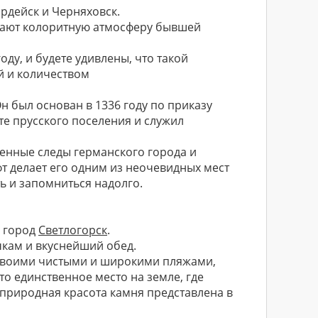
рдейск и Черняховск.
дают колоритную атмосферу бывшей
оду, и будете удивлены, что такой
й и количеством
н был основан в 1336 году по приказу
те прусского поселения и служил
ленные следы германского города и
т делает его одним из неочевидных мест
ь и запомниться надолго.
в город
Светлогорск
.
чкам и вкуснейший обед.
 своими чистыми и широкими пляжами,
о единственное место на земле, где
 природная красота камня представлена в