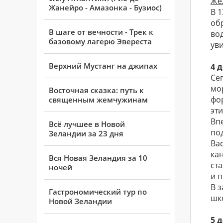
Же
Жанейро - Амазонка - Бузиос)
В 
об
В шаге от вечности - Трек к
во
базовому лагерю Эвереста
уви
Верхний Мустанг на джипах
4 
Се
мо
Восточная сказка: путь к
фо
священным жемчужинам
эт
Впе
Всё лучшее в Новой
по
Зеландии за 23 дня
Ва
ка
Вся Новая Зеландия за 10
ст
ночей
и 
В 
Гастрономический тур по
шк
Новой Зеландии
5 