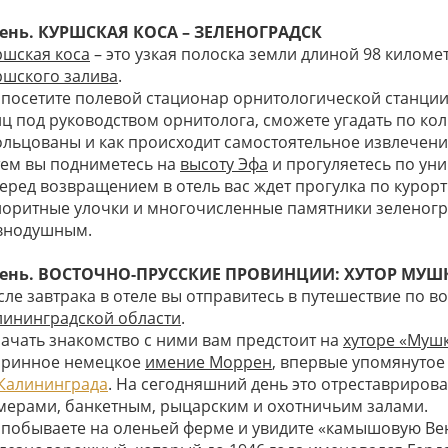
день. КУРШСКАЯ КОСА – ЗЕЛЕНОГРАДСК
ршская коса
– это узкая полоска земли длиной 98 киломе
ршского залива
.
 посетите полевой стационар орнитологической станции,
иц под руководством орнитолога, сможете угадать по кол
ольцованы и как происходит самостоятельное извлечени
тем вы подниметесь на
высоту Эфа
и прогуляетесь по ун
перед возвращением в отель вас ждет прогулка по курор
лоритные улочки и многочисленные памятники зеленогра
внодушным.
день. ВОСТОЧНО-ПРУССКИЕ ПРОВИНЦИИ: ХУТОР М
сле завтрака в отеле вы отправитесь в путешествие по 
лининградской области
.
начать знакомство с ними вам предстоит на
хуторе «Муш
аринное немецкое
имение Моррен
, впервые упомянутое 
Калининграда
. На сегодняшний день это отреставриро
мерами, банкетным, рыцарским и охотничьим залами.
 побываете на оленьей ферме и увидите «камышовую Вен