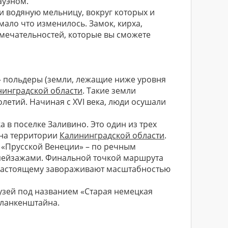
ауэном.
и водяную мельницу, вокруг которых и
мало что изменилось. Замок, кирха,
имечательностей, которые вы сможете
– польдеры (земли, лежащие ниже уровня
нинградской области
. Такие земли
етий. Начиная с XVI века, люди осушали
а в поселке Заливино. Это один из трех
 на территории
Калининградской области
.
 «Прусской Венеции» – по речным
пейзажами. Финальной точкой маршрута
-настоящему завораживают масштабностью
зей под названием «Старая немецкая
Бланкенштайна.