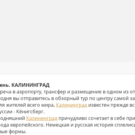
день. КАЛИНИНГРАД
треча в аэропорту, трансфер и размещение в одном из о
годня вы отправитесь в обзорный тур по центру самой з
для жителей всего мира,
Калининград
известен прежде вс
ссии - Кёнигсберг.
годняшний
Калининград
причудливо сочетает в себе пр
рода европейского. Немецкая и русская история сплелись
вые формы.