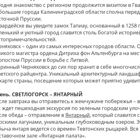
годня знакомство с регионом продолжится визитом в Гва
большие города Калининградской области сполна пере
сточной Пруссии.
вардейске вы увидите замок Тапиау, основанный в 1258 г
ленький и уютный город славится столь богатой историе
стопримечательностей.
рняховск – один из самых интересных городов области. О
ликого магистра ордена Дитриха фон Альтенбурга на мес
рпостом Пруссии в борьбе с Литвой.
аринный Черняховск до сих пор хранит в себе многочис
ветского райцентра. Уникальный архитектурный ландшаф
 карте страны, посещение которых может приятно удивит
день. СВЕТЛОГОРСК – ЯНТАРНЫЙ
сле завтрака вы отправитесь к жемчужине побережья – 
с ждет пешеходная экскурсия по зеленым городским уло
сле обеда – отправление в
Янтарный
, который славится
рскими лагунами, уникальным глубоководным озером. Эт
быча янтаря ведется со времен Тевтонских рыцарей. Вся
ставочном зале «Янтарная палата».