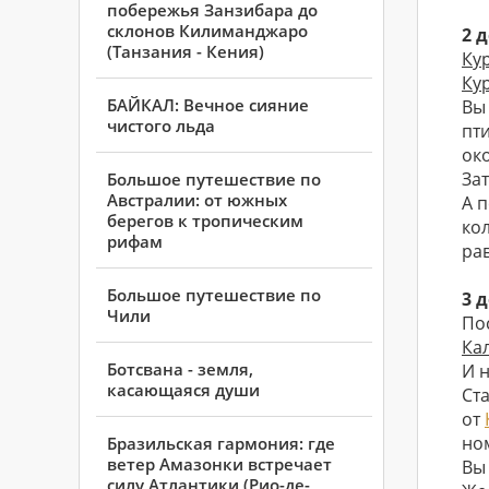
побережья Занзибара до
склонов Килиманджаро
2 
(Танзания - Кения)
Ку
Ку
БАЙКАЛ: Вечное сияние
Вы
чистого льда
пт
ок
За
Большое путешествие по
Австралии: от южных
А 
берегов к тропическим
ко
рифам
ра
Большое путешествие по
3 
Чили
По
Ка
Ботсвана - земля,
И 
касающаяся души
Ст
от
но
Бразильская гармония: где
ветер Амазонки встречает
Вы
силу Атлантики (Рио-де-