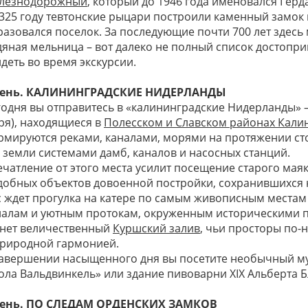
лезнодорожный
, который до 1946 года именовался Герд
1325 году тевтонские рыцари построили каменный замок 
разовался поселок. За последующие почти 700 лет здесь 
дяная мельница – вот далеко не полный список достопр
деть во время экскурсии.
день. КАЛИНИНГРАДСКИЕ НИДЕРЛАНДЫ
годня вы отправитесь в «калининградские Нидерланды» 
ря), находящиеся в
Полесском и Славском районах Кали
рмируются реками, каналами, морями на протяжении стол
и земли системами дамб, каналов и насосных станций.
чатление от этого места усилит посещение старого маяк
добных объектов довоенной постройки, сохранившихся
с ждет прогулка на катере по самым живописным местам
налам и уютным протокам, окруженным историческими 
анет величественный
Куршский залив
, чьи просторы по
природной гармонией.
завершении насыщенного дня вы посетите необычный му
ола Вальдвинкель» или здание пивоварни ХIХ Альберта 
день. ПО СЛЕДАМ ОРДЕНСКИХ ЗАМКОВ