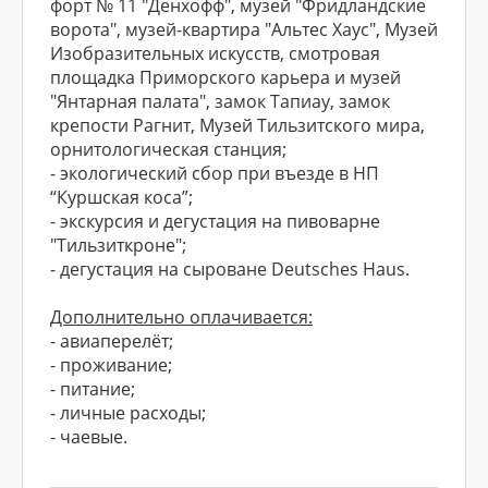
форт № 11 "Денхофф", музей "Фридландские
ворота", музей-квартира "Альтес Хаус", Музей
Изобразительных искусств, смотровая
площадка Приморского карьера и музей
"Янтарная палата", замок Тапиау, замок
крепости Рагнит, Музей Тильзитского мира,
орнитологическая станция;
- экологический сбор при въезде в НП
“Куршская коса”;
- экскурсия и дегустация на пивоварне
"Тильзиткроне";
- дегустация на сыроване Deutsches Haus.
Дополнительно оплачивается:
- авиаперелёт;
- проживание;
- питание;
- личные расходы;
- чаевые.