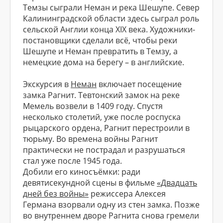
Темзы сыграли Неман и река Шешупе. Север
Калининградской области здесь сыграл роль
сельской Англии конца XIX века. Художники-
постановщики сделали всё, чтобы реки
Шешупе и Неман превратить в Темзу, а
немецкие дома на берегу – в английские.
Экскурсия в
Неман
включает посещение
замка Рагнит. Тевтонский замок на реке
Мемель возвели в 1409 году. Спустя
несколько столетий, уже после роспуска
рыцарского ордена, Рагнит перестроили в
тюрьму. Во времена войны Рагнит
практически не пострадал и разрушаться
стал уже после 1945 года.
Добили его киносъёмки: ради
девятисекундной сцены в фильме
«Двадцать
дней без войны»
режиссера Алексея
Германа взорвали одну из стен замка. Позже
во внутреннем дворе Рагнита снова гремели