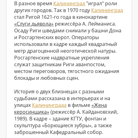
В разное время
Калининград
"играл" роли
других городов. Так в 1970 году
Калининград
стал Ригой 1621-го года в кинокартине
«Слуги дьявола»
режиссёра А. Лейманиса.
Осаду Риги шведами снимали у башни Дона
и Росгартенских ворот. Операторы
использовали в кадре каждый квадратный
метр драгоценной неоготической натуры.
Росгартенские надвратные укрепления
служат защитникам Риги аванпостом,
местом переговоров, тягостного ожидания
блокады и любовных сцен.
История о двух близнецах с разными
судьбами рассказана в интерьерах и на
улицах
Калининграда
в фильме
«Жена
керосинщика»
(режиссёр А. Кайдановский,
1989). В кадре – здание КГТУ, фонтан и
скульптура «Борющиеся зубры», а также
заброшенный Кафедральный собор.