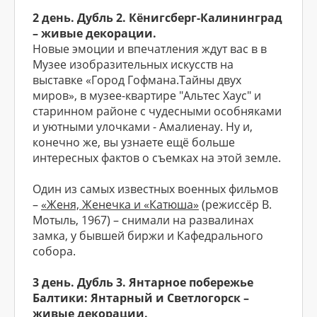
2 день. Дубль 2. Кёнигсберг-Калининград
– живые декорации.
Новые эмоции и впечатления ждут вас в в
Музее изобразительных искусств на
выставке «Город Гофмана.Тайны двух
миров», в музее-квартире "Альтес Хаус" и
старинном районе с чудесными особняками
и уютными улочками - Амалиенау. Ну и,
конечно же, вы узнаете ещё больше
интересных фактов о съемках на этой земле.
Один из самых известных военных фильмов
–
«Женя, Женечка и «Катюша»
(режиссёр В.
Мотыль, 1967) – снимали на развалинах
замка, у бывшей биржи и Кафедрального
собора.
3 день. Дубль 3. Янтарное побережье
Балтики: Янтарный и Светлогорск –
живые декорации.