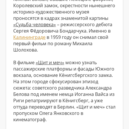
Королевский замок, окрестности нынешнего
историко-художественного музея
проносятся в кадрах знаменитой картины
«Судьба человека»
– режиссерского дебюта
Сергея Фёдоровича Бондарчука. Именно в
Калининграде
в 1959 году он снимал свой
первый фильм по роману Михаила
Шолохова.
В фильме
«Щит и меч»
можно узнать
пассажирские платформы и фасады Южного
вокзала, основание Кёнигсбергского замка.
На этом городе сфокусирован эпизод
сюжета: советского разведчика Александра
Белова под именем немца Иоганна Вайса из
Риги репатриируют в Кёнигсберг, а уже
оттуда переводят в Берлин. «Щит и меч» стал
пропуском Олега Янковского в
кинематограф.