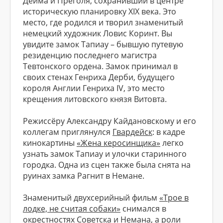
Дейма и Преголя, сохранивший в центре
историческую планировку XIX века. Это
место, где родился и творил знаменитый
немецкий художник Ловис Коринт. Вы
увидите замок Тапиау – бывшую путевую
резиденцию последнего магистра
Тевтонского ордена. Замок принимал в
своих стенах Генриха Дерби, будущего
короля Англии Генриха IV, это место
крещения литовского князя Витовта.
Режиссёру Александру Кайдановскому и его
коллегам приглянулся
Гвардейск
: в кадре
кинокартины
«Жена керосинщика»
легко
узнать замок Тапиау и улочки старинного
городка. Одна из сцен также была снята на
руинах замка Рагнит в Немане.
Знаменитый двухсерийный фильм
«Трое в
лодке, не считая собаки»
снимался в
окрестностях Советска и Немана, а роли