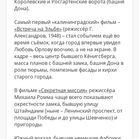
Королевские и Росгартенские ворота (башня
Дона).
Самый первый «калининградский» фильм –
«Встреча на Эльбе»
(режиссёр Г.
Александров, 1948) – стал событием ещё во
время съёмок, когда город впервые увидел
Любовь Орлову воочию, а не на экране. В
кадре – весь центр бывшего Кёнигсберга,
масса планов с башней замка, башня Дона в
роли тюрьмы, помпезные фасады и кирхи
старого города.
В фильме
«Секретная миссия»
режиссёра
Михаила Ромма чаще всего показывают
окрестности замка, бывшую улицу
Штайндамм (ныне – Ленинский проспект, от
площади Победы и до улицы Шевченко) и
пригороды.
Южный вокзал, бывшие немецкие фабрики,