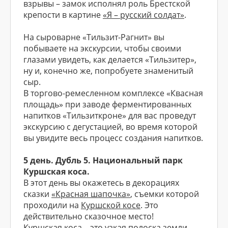
взрывы – замок исполнял роль Брестской
крепости в картине
«Я – русский солдат»
.
На сыроварне «Тильзит-Рагнит» вы
побываете на экскурсии, чтобы своими
глазами увидеть, как делается «Тильзитер»,
ну и, конечно же, попробуете знаменитый
сыр.
В торгово-ремесленном комплексе «Квасная
площадь» при заводе ферментированных
напитков «Тильзиткроне» для вас проведут
экскурсию с дегустацией, во время которой
вы увидите весь процесс создания напитков.
5 день. Дубль 5. Национальный парк
Куршская коса.
В этот день вы окажетесь в декорациях
сказки
«Красная шапочка»
, съемки которой
проходили на
Куршской косе
. Это
действительно сказочное место!
Куршская коса
– это узкая полоска земли