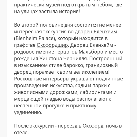
практически музей под открытым небом, где
на улицах застыла история!
Во второй половине дня состоится не менее
интересная экскурсия во
дворец Бленхейм
(Blenheim Palace), который находится в
графстве
Оксфордшир
. Дворец Бленхейм -
родовое имение герцогов Мальборо и место
рождения Уинстона Черчилля. Построенный
в изысканном стиле барокко, грандиозный
дворец поражает своим великолепием!
Роскошные интерьеры украшают подлинные
произведения искусства, сады и парки с
живописными дорожками, лабиринтами и
мерцающей гладью воды располагают к
неспешной прогулке и приятному
уединению.
После экскурсии - переезд в
Оксфорд
, ночь в
отеле.