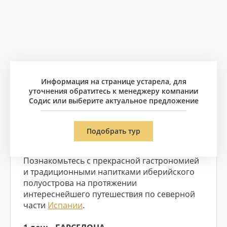
Информация на странице устарела, для
уточнения обратитесь к менеджеру компании
Содис или выберите актуальное предложение
МАРШРУТ
: Барселона - Пенедес - Ла Риоха
Подобрать тур
- Сан-Себастьян - Ондаррибия - Бильбао
Познакомьтесь с прекрасной гастрономией
и традиционными напитками иберийского
полуострова на протяжении
интереснейшего путешествия по северной
части
Испании
.