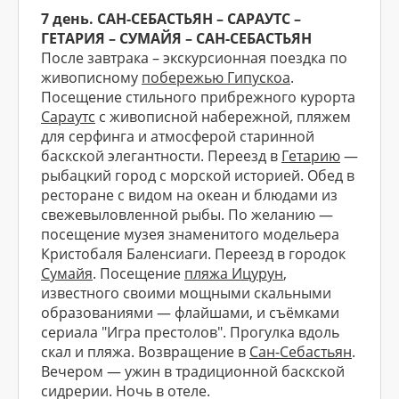
7 день. САН-СЕБАСТЬЯН – САРАУТС –
ГЕТАРИЯ – СУМАЙЯ – САН-СЕБАСТЬЯН
После завтрака – экскурсионная поездка по
живописному
побережью Гипускоа
.
Посещение стильного прибрежного курорта
Сараутс
с живописной набережной, пляжем
для серфинга и атмосферой старинной
баскской элегантности. Переезд в
Гетарию
—
рыбацкий город с морской историей. Обед в
ресторане с видом на океан и блюдами из
свежевыловленной рыбы. По желанию —
посещение музея знаменитого модельера
Кристобаля Баленсиаги. Переезд в городок
Сумайя
. Посещение
пляжа Ицурун
,
известного своими мощными скальными
образованиями — флайшами, и съёмками
сериала "Игра престолов". Прогулка вдоль
скал и пляжа. Возвращение в
Сан-Себастьян
.
Вечером — ужин в традиционной баскской
сидрерии. Ночь в отеле.