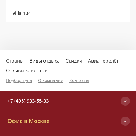
Villa 104
Страны
Виды отдыха
Скидки
Авиаперелёт
Отзывы клиентов
Подбор тура
О компании
Контакты
+7 (495) 933-55-33
Москва
Офис в Москве
+7 (495) 933-55-33
Вся Россия
Малый Татарский пер., д. 6