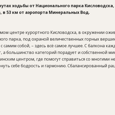
нутах ходьбы от Национального парка Кисловодска, 
 в 53 км от аэропорта Минеральных Вод.
амом центре курортного Кисловодска, в окружении ож
го парка, под охраной величественных горных вершин
 самим собой, – здесь всё самое лучшее. С балкона каж
, а большинство категорий порадует и собственной ми
инским центром, где помогут справиться со многими н
рнуть себе бодрость и гармонию. Сбалансированный ра
обогатить организм необходимыми витаминами и мине
неральными водами, ресторан, лобби-бар, закрытый ба
ния, лимфодренаж, процедуры по уходу за лицом и тел
зал.