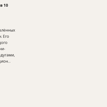
в 10
ивлённых
. Его
дого
ни-
едугами,
цион
ралами,
ссейн,
ом),