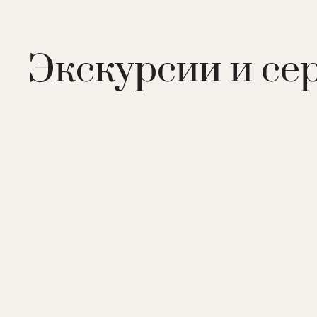
Медицинский центр:
лечение сердечно-сосудисто
урологических, иммунных и прочих заболеваний. С
гинекологического кабинета, урологического каби
Экскурсии и се
процедуры, массажи, внутривенное лазерное облу
фитолечение, лечение фанго-парафином, грязелече
диагностика, консультации специалистов.