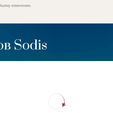
ейшему изменению.
в Sodis