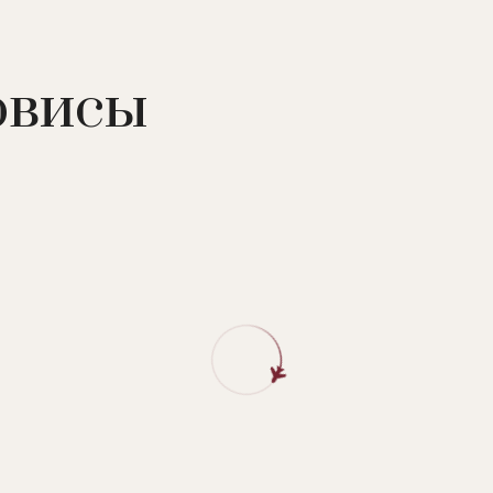
й системы, эндокринных, аллергических, гинекологичес
труйно-контрастные ванны, услуги ЛОР-кабинета,
нета, лечебная физкультура, мануальная терапия, кише
рвисы
чение крови, озонотерапия, аппаратная физиотерапия,
ние, ингаляции, лечебные души, бальнеологическое леч