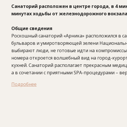
Санаторий расположен в центре города, в 4 ми
минутах ходьбы от железнодорожного вокзала,
Общие сведения
Роскошный санаторий «Арника» расположился в с
бульваров и умиротворяющей зелени Национально
выбирают люди, не готовые идти на компромиссы с
номера откроется волшебный вид на город-курорт
кухней. Санаторий располагает прекрасным медиц
а в сочетании с приятными SPA-процедурами – ве
питания, разработанный диетологами, позволит 
Подробнее
при этом помогая обрести идеальную фигуру.
В санатории:
79 номеров, собственный бювет с ми
медицинский центр, SPA-центр (пилинги, обертыва
термальный комплекс (бани, сауны), тренажёрный 