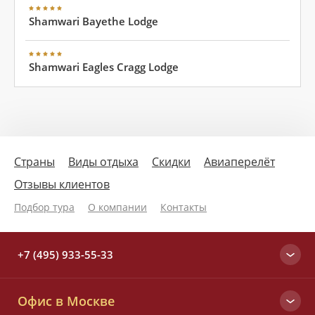
Shamwari Bayethe Lodge
Shamwari Eagles Cragg Lodge
Страны
Виды отдыха
Скидки
Авиаперелёт
Отзывы клиентов
Подбор тура
О компании
Контакты
+7 (495) 933-55-33
Москва
Офис в Москве
+7 (495) 933-55-33