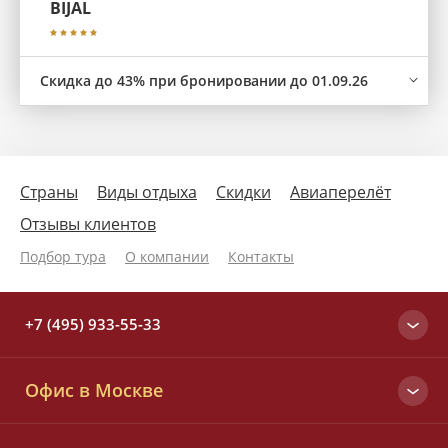
BIJAL
Скидка до 43% при бронировании до 01.09.26
Страны
Виды отдыха
Скидки
Авиаперелёт
Отзывы клиентов
Подбор тура
О компании
Контакты
+7 (495) 933-55-33
Москва
Офис в Москве
+7 (495) 933-55-33
Вся Россия
Малый Татарский пер., д. 6