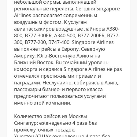
небольшой фирмы, выполнявшей
региональные перелеты. Сегодня Singapore
Airlines располагает современным
воздушным флотом. К услугам
авиапассажиров воздушные лайнеры A380-
800, B777-300ER, A340-500, B777-200ER, B777-
300, B777-200, B747-400. Singapore Airlines
выполняет рейсы в Европу, Северную
Америку, Юго-Восточную Азию и на
Ближний Восток. Высочайший уровень
комфорта и сервиса Singapore Airlines не раз
отмечался престижными призами и
наградами. Неслучайно, собираясь в Азию,
пассажиры бизнес- и первого класса
предпочитают пользоваться услугами
именно этой компании.
Количество рейсов из Москвы
Сингапур: еженедельно 4 раза без
промежуточных посадок.
Хьюстон (США): еженедельно 4 раза без