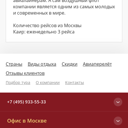
авиалайнерам. А сам воздушный флот
компании является одним из самых молодых
и современных в мире.
Количество рейсов из Москвы
Каир: еженедельно 3 рейса
Страны
Виды отдыха
Скидки
Авиаперелёт
Отзывы клиентов
Подбор тура
О компании
Контакты
+7 (495) 933-55-33
Москва
Офис в Москве
+7 (495) 933-55-33